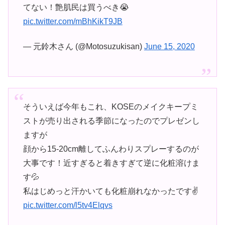
てない！艶肌民は買うべき😭
pic.twitter.com/mBhKikT9JB
— 元鈴木さん (@Motosuzukisan)
June 15, 2020
そういえば今年もこれ、KOSEのメイクキープミ
ストが売り出される季節になったのでプレゼンし
ますが
顔から15-20cm離してふんわりスプレーするのが
大事です！近すぎると着きすぎて逆に化粧溶けま
す💦
私はじめっと汗かいても化粧崩れなかったです✌️
pic.twitter.com/l5tv4Elqvs