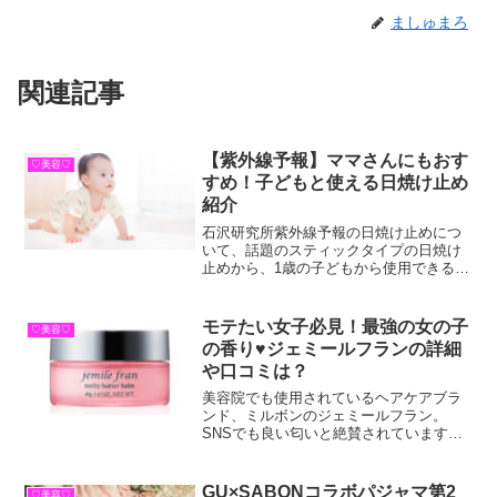
ましゅまろ
関連記事
【紫外線予報】ママさんにもおす
♡美容♡
すめ！子どもと使える日焼け止め
紹介
石沢研究所紫外線予報の日焼け止めにつ
いて、話題のスティックタイプの日焼け
止めから、1歳の子どもから使用できる日
焼け止めまで全てご紹介しています。子
どもと一緒に使用できる便利で付け心地
の良い日焼け止めを探している方も、ぜ
モテたい女子必見！最強の女の子
♡美容♡
ひ参考にしてみて下さい。
の香り♥ジェミールフランの詳細
や口コミは？
美容院でも使用されているヘアケアブラ
ンド、ミルボンのジェミールフラン。
SNSでも良い匂いと絶賛されています。
ジェミールフランの洗い流さないトリー
トメント、メルティーバター・メルティ
バターバームが人気ですが、シャンプー
GU×SABONコラボパジャマ第2
♡美容♡