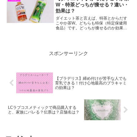
なのでぜひチェックしてみて下さい。
W・特茶どっちが痩せる？違い・
効果は？
ダイエット茶と言えば、特茶とからだす
こやか茶W。どちらも特保（特定保健用
食品）です。どっちが痩せるのか効果や
違い・飲みタイミングなどご紹介します
普段の生活で効率的に痩せたい方はぜひ
参考にして下さい。
スポンサーリンク
【ブラデリス】締め付けが苦手な人でも
育乳できる！付け心地最高のブラキャミ
の効果は？
LCラブコスメティックで商品購入する
と、家族にバレる？伝票は？店舗名は？