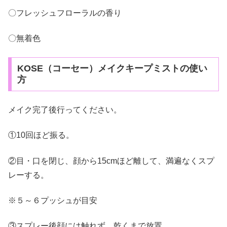
〇フレッシュフローラルの香り
〇無着色
KOSE（コーセー）メイクキープミストの使い
方
メイク完了後行ってください。
①10回ほど振る。
②目・口を閉じ、顔から15cmほど離して、満遍なくスプ
レーする。
※５～６プッシュが目安
③スプレー後顔には触れず、乾くまで放置。