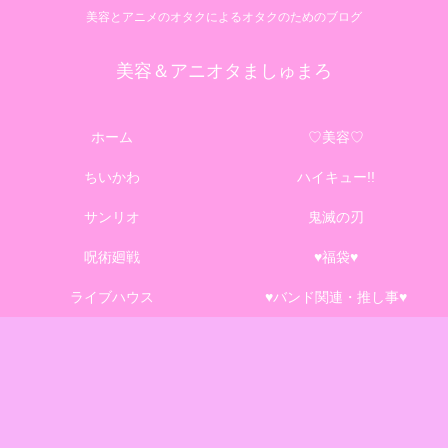
美容とアニメのオタクによるオタクのためのブログ
美容＆アニオタましゅまろ
ホーム
♡美容♡
ちいかわ
ハイキュー!!
サンリオ
鬼滅の刃
呪術廻戦
♥福袋♥
ライブハウス
♥バンド関連・推し事♥