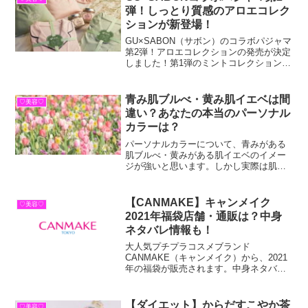
やトリートメントも評判が良いです。ジ
弾！しっとり質感のアロエコレク
ェミールフランについて詳細や口コミを
ションが新登場！
紹介しますので、良い香りのヘアケアア
イテムを探している方は必見です。
GU×SABON（サボン）のコラボパジャマ
第2弾！アロエコレクションの発売が決定
しました！第1弾のミントコレクションは
店舗・オンラインショップともに即完売
しましたので、アロエコレクションも即
完売が予想されます。発売日や商品ライ
青み肌ブルべ・黄み肌イエベは間
♡美容♡
ンナップ・ノベルティについてもご紹介
違い？あなたの本当のパーソナル
しますので必見です！
カラーは？
パーソナルカラーについて、青みがある
肌ブルべ・黄みがある肌イエベのイメー
ジが強いと思います。しかし実際は肌の
色ではなく、自分の顔を綺麗に見せてく
れるカラーでパーソナルカラーが決まり
ます。パーソナルカラー別に、おすすめ
【CANMAKE】キャンメイク
♡美容♡
のコスメなど紹介していますので、参考
2021年福袋店舗・通販は？中身
にしてみて下さい。パーソナルカラーを
ネタバレ情報も！
知ることで、自分に合ったメイクや洋服
を着ることができ、一気に垢抜けること
大人気プチプラコスメブランド
ができます。
CANMAKE（キャンメイク）から、2021
年の福袋が販売されます。中身ネタバ
レ・販売店舗・通販サイトの紹介に、口
コミも掲載しています。アイシャドウパ
レットやリップなどとってもお得な福袋
【ダイエット】からだすこやか茶
♡美容♡