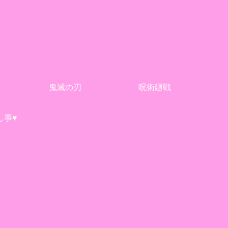
鬼滅の刃
呪術廻戦
し事♥