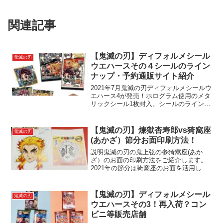
関連記事
【鬼滅の刃】ディフォルメシール
鬼滅の刃
ウエハースその４シールのライン
ナップ・予約通販サイト紹介
2021年7月鬼滅の刃ディフォルメシールウ
エハース4が発売！ホログラム使用のメタ
リックシール1枚封入。シールのラインナ
ップや、定価または定価以下で予約受付
中の通販サイトをご紹介します。
【鬼滅の刃】煉獄杏寿郎vs猗窩座
鬼滅の刃
(あかざ）節分お面印刷方法！
説明鬼滅の刃の鬼上弦の参猗窩座(あか
ざ）のお面の印刷方法をご紹介します。
2021年の節分は猗窩座のお面を活用し、
鬼滅の刃の節分豆で撃退しましょう。
【鬼滅の刃】ディフォルメシール
鬼滅の刃
ウエハースその3！再入荷？コン
ビニ等販売店舗