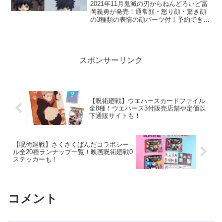
2021年11月鬼滅の刃からねんどろいど冨
岡義勇が発売！通常顔・怒り顔・驚き顔
の3種類の表情の顔パーツ付！予約できる
通販サイトを価格比較も含め掲載してい
ます。今回の予約は再販ですのでこのチ
ャンスを逃すともうないかも？早めの予
約がおすすめです。
スポンサーリンク
【呪術廻戦】ウエハースカードファイル
全8種！ウエハース3付販売店舗や定価以
下通販サイトも！
【呪術廻戦】さくさくぱんだコラボシー
ル全20種ランナップ一覧！映画呪術廻戦0
ステッカーも！
コメント