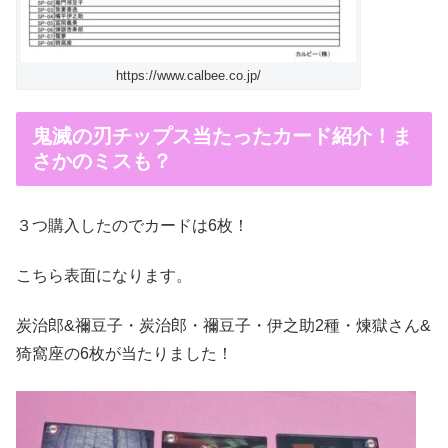
https://www.calbee.co.jp/
鬼滅の刃チップス当たったカード紹介！ま
さかのミスも？
３つ購入したのでカードは6枚！
こちら表面になります。
炭治郎&禰豆子・炭治郎・禰豆子・伊之助2種・煉獄さん&
猗窩座の6枚が当たりました！