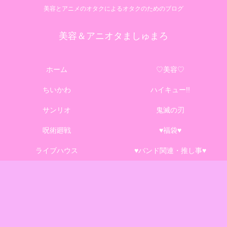
美容とアニメのオタクによるオタクのためのブログ
美容＆アニオタましゅまろ
ホーム
♡美容♡
ちいかわ
ハイキュー!!
サンリオ
鬼滅の刃
呪術廻戦
♥福袋♥
ライブハウス
♥バンド関連・推し事♥