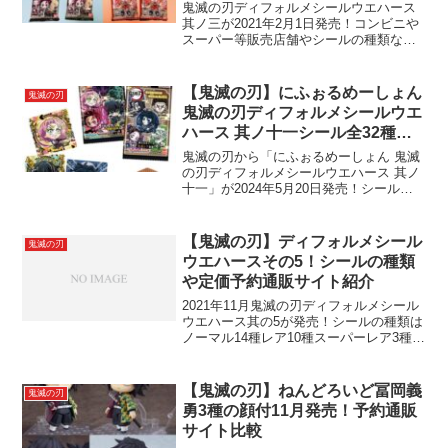
鬼滅の刃ディフォルメシールウエハース
其ノ三が2021年2月1日発売！コンビニや
スーパー等販売店舗やシールの種類など
画像付きでご紹介します。今回は映画無
限列車編のキャラクターがメイン？シー
クレットも公開！
【鬼滅の刃】にふぉるめーしょん
鬼滅の刃
鬼滅の刃ディフォルメシールウエ
ハース 其ノ十一シール全32種！
シークレットも！
鬼滅の刃から「にふぉるめーしょん 鬼滅
の刃ディフォルメシールウエハース 其ノ
十一」が2024年5月20日発売！シールの
種類は全32種！内1種はシークレット！刀
鍛冶の里編と柱稽古編のラインナップに
なっています。販売店舗や通販サイトな
【鬼滅の刃】ディフォルメシール
鬼滅の刃
ども紹介します。
ウエハースその5！シールの種類
や定価予約通販サイト紹介
2021年11月鬼滅の刃ディフォルメシール
ウエハース其の5が発売！シールの種類は
ノーマル14種レア10種スーパーレア3種極
レア 2種の全27種類。全てメタリック&
ホログラム仕様です。シールの画像や販
売店舗・定価～定価以下で予約できる通
【鬼滅の刃】ねんどろいど冨岡義
鬼滅の刃
販サイトをご紹介します。
勇3種の顔付11月発売！予約通販
サイト比較