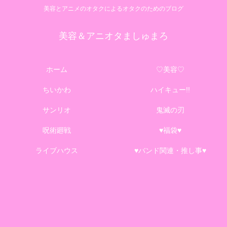
美容とアニメのオタクによるオタクのためのブログ
美容＆アニオタましゅまろ
ホーム
♡美容♡
ちいかわ
ハイキュー!!
サンリオ
鬼滅の刃
呪術廻戦
♥福袋♥
ライブハウス
♥バンド関連・推し事♥