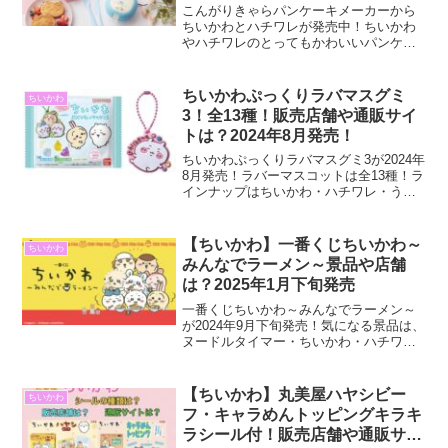
こんがりきゃらパンケーキメーカーから
ちいかわとハチワレが発売中！ちいかわ
やハチワレのとってもかわいいパンケー
キが簡単に作ることができます！商品詳
細やパンケーキの作り方や購入できる通
販サイトなどご紹介します。
ちいかわぷっくりラバマスグミ
ちいかわ
3！全13種！販売店舗や通販サイ
トは？2024年8月発売！
ちいかわぷっくりラバマスグミ3が2024年
8月発売！ラバーマスコットは全13種！ラ
インナップはちいかわ・ハチワレ・うさ
ぎ・モモンガ・シーサー・くりまんじゅ
う・ラッコ・古本屋♡コラボも！全種と
販売店舗や通販サイトなどご紹介しま
【ちいかわ】一番くじちいかわ～
ちいかわ
す！
みんなでラーメン～景品や店舗
は？2025年1月下旬発売
一番くじちいかわ～みんなでラーメン～
が2024年9月下旬発売！気になる景品は、
ヌードルタイマー・ちいかわ・ハチワ
レ・うさぎのフィギュア、お冷グラス・
タオルコレクション・ラバーコレクショ
ンなど盛りだくさん！景品画像や取扱店
【ちいかわ】丸美屋ハヤシビー
ちいかわ
舗などご紹介します。
フ・キャラめんトッピングキラキ
ラシール付！販売店舗や通販サイ