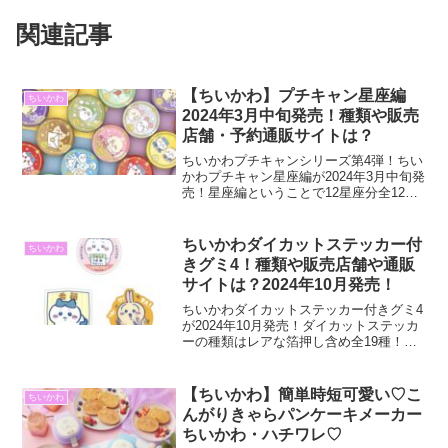
関連記事
【ちいかわ】プチキャン星座編
ちいかわ
2024年3月中旬発売！種類や販売
店舗・予約通販サイトは？
ちいかわプチキャンシリーズ第4弾！ちい
かわプチキャン星座編が2024年3月中旬発
売！星座編ということで12星座分全12種
類あります。デザインの画像や価格・販
売店舗・予約できる通販サイトなどご紹
介。ちいかわグッズは人気のため早めの
ちいかわダイカットステッカー付
ちいかわ
予約がおすすめです。
きグミ4！種類や販売店舗や通販
サイトは？2024年10月発売！
ちいかわダイカットステッカー付きグミ4
が2024年10月発売！ダイカットステッカ
ーの種類はレアな箔押し含め全19種！ち
いかわたちの形をしたグミにステッカ
ー、どちらも可愛く楽しめること間違い
なし！ステッカー全種の画像・販売店舗
【ちいかわ】簡単時短可愛い♡こ
ちいかわ
や通販サイトなど紹介しています。
んがりきゃらパンケーキメーカー
ちいかわ・ハチワレ♡