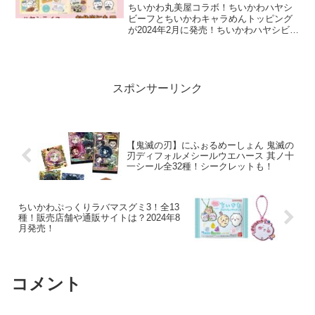
トは？当たったシール紹介
ちいかわ丸美屋コラボ！ちいかわハヤシ
ビーフとちいかわキャラめんトッピング
が2024年2月に発売！ちいかわハヤシビー
フにはちいかわ・ハチワレ・うさぎなど
登場する限定キラキラシール1枚封入（全
8種）！シールの画像や販売店舗・購入で
きる通販サイトをご紹介します。
スポンサーリンク
【鬼滅の刃】にふぉるめーしょん 鬼滅の
刃ディフォルメシールウエハース 其ノ十
一シール全32種！シークレットも！
ちいかわぷっくりラバマスグミ3！全13
種！販売店舗や通販サイトは？2024年8
月発売！
コメント