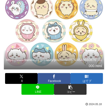
https://www.bandai.co.jp/candy/products/2024/4549660876731
000.html
X
Facebook
はてブ
LINE
コピー
2024.05.18